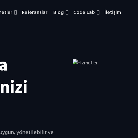
metler
Referanslar
Blog
Code Lab
İletişim
a
nizi
uygun, yönetilebilir ve