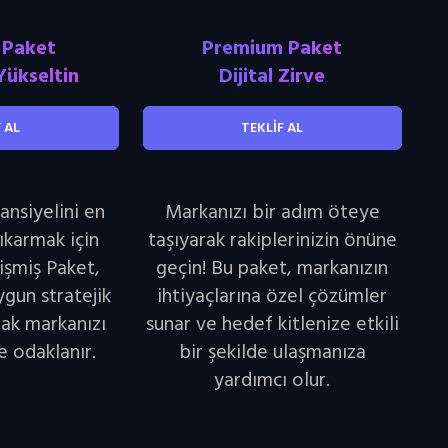
 Paket
Premium Paket
Yükseltin
Dijital Zirve
 AL
TEKLİF AL
ansiyelini en
Markanızı bir adım öteye
ıkarmak için
taşıyarak rakiplerinizin önüne
lişmiş Paket,
geçin! Bu paket, markanızın
ygun stratejik
ihtiyaçlarına özel çözümler
ak markanızı
sunar ve hedef kitlenize etkili
 odaklanır.
bir şekilde ulaşmanıza
yardımcı olur.