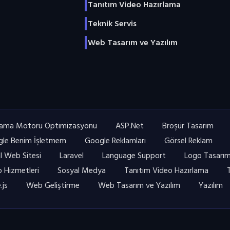
Tanıtım Video Hazırlama
Teknik Servis
Web Tasarım ve Yazılım
ama Motoru Optimizasyonu
ASP.Net
Broşür Tasarım
le Benim İşletmem
Google Reklamları
Görsel Reklam
l Web Sitesi
Laravel
Language Support
Logo Tasarı
 Hizmetleri
Sosyal Medya
Tanıtım Video Hazırlama
.js
Web Geliştirme
Web Tasarım ve Yazılım
Yazılım