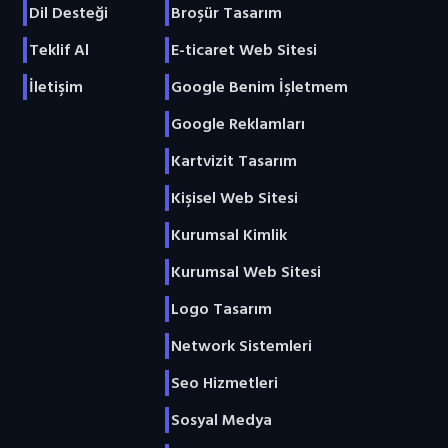
Dil Desteği
Broşür Tasarım
Teklif Al
E-ticaret Web Sitesi
İletişim
Google Benim İşletmem
Google Reklamları
Kartvizit Tasarım
Kişisel Web Sitesi
Kurumsal Kimlik
Kurumsal Web Sitesi
Logo Tasarım
Network Sistemleri
Seo Hizmetleri
Sosyal Medya