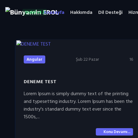
Anasayfa
Hakkımda
Dil Desteği
Hiz
Stabil v4.3
Angular
Şub 22 Pazar
16
DENEME TEST
Lorem Ipsum is simply dummy text of the printing
and typesetting industry. Lorem Ipsum has been the
industry's standard dummy text ever since the
1500s,...
Konu Devamı...