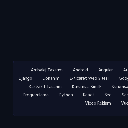
Ambalaj Tasarım
Android
Angular
Ar
Django
Donanım
E-ticaret Web Sitesi
Goog
Kartvizit Tasarım
Kurumsal Kimlik
Kurumsa
Programlama
Python
React
Seo
Seo
Video Reklam
Vue