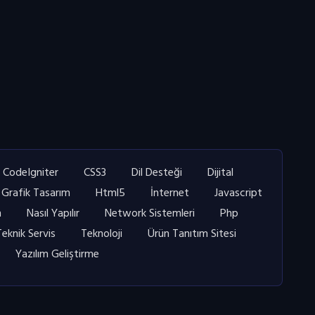
CodeIgniter
CSS3
Dil Desteği
Dijital
Grafik Tasarım
Html5
İnternet
Javascript
m
Nasıl Yapılır
Network Sistemleri
Php
Teknik Servis
Teknoloji
Ürün Tanıtım Sitesi
Yazılım Geliştirme