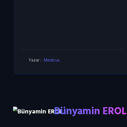
Yazar :
Medicus
Bünyamin EROL
Bünyamin EROL
Bünyamin EROL