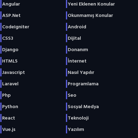
Angular
Yeni Eklenen Konular
ASP.Net
Okunmamış Konular
CodeIgniter
Android
CSS3
Dijital
Django
Donanım
HTML5
İnternet
Javascript
Nasıl Yapılır
Laravel
Programlama
Php
Seo
Python
Sosyal Medya
React
Teknoloji
Vue.js
Yazılım