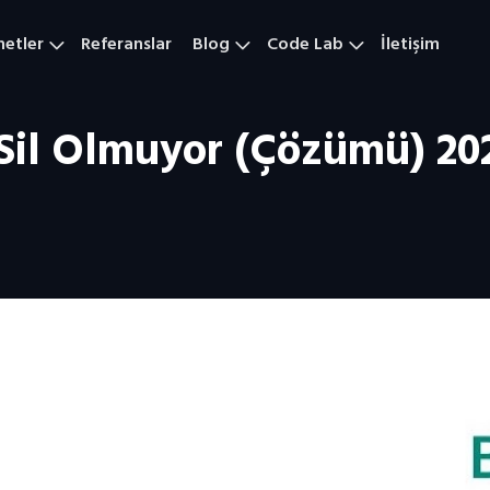
metler
Referanslar
Blog
Code Lab
İletişim
il Olmuyor (Çözümü) 20