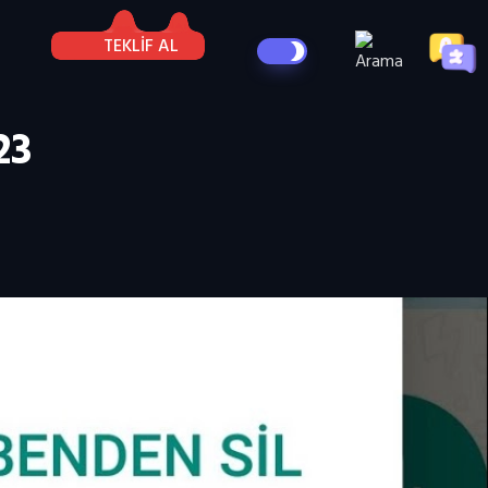
TEKLİF AL
23