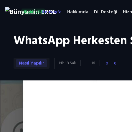
Anasayfa
Hakkımda
Dil Desteği
Hiz
Stabil v4.3
WhatsApp Herkesten S
Nasıl Yapılır
Nis 18 Salı
16
0
0