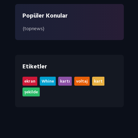
Popüler Konular
{topnews}
Etiketler
,
,
,
,
,
ekran
Whine
kartı
voltaj
kart
şekilde