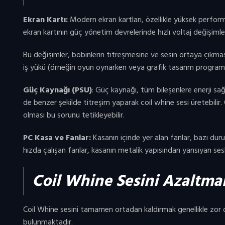
Ekran Kartı:
Modern ekran kartları, özellikle yüksek performa
ekran kartının güç yönetim devrelerinde hızlı voltaj değişimler
Bu değişimler, bobinlerin titreşmesine ve sesin ortaya çıkması
iş yükü (örneğin oyun oynarken veya grafik tasarım programları
Güç Kaynağı (PSU)
: Güç kaynağı, tüm bileşenlere enerji sa
de benzer şekilde titreşim yaparak coil whine sesi üretebilir
olması bu sorunu tetikleyebilir.
PC Kasa ve Fanlar:
Kasanın içinde yer alan fanlar, bazı duru
hızda çalışan fanlar, kasanın metalik yapısından yansıyan sesle
Coil Whine Sesini Azaltman
Coil Whine sesini tamamen ortadan kaldırmak genellikle zor ol
bulunmaktadır.