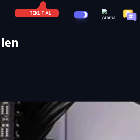
TEKLİF AL
elen