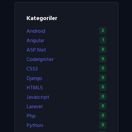
Kategoriler
Android
2
Angular
1
ASP.Net
0
CodeIgniter
0
CSS3
0
Django
0
HTML5
0
Javascript
0
Laravel
0
Php
0
Python
0