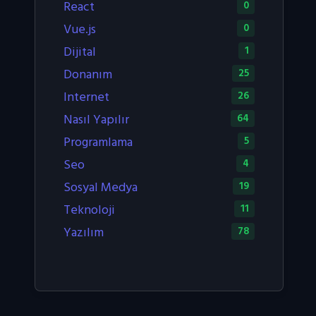
React
0
Vue.js
0
Dijital
1
Donanım
25
Internet
26
Nasıl Yapılır
64
Programlama
5
Seo
4
Sosyal Medya
19
Teknoloji
11
Yazılım
78