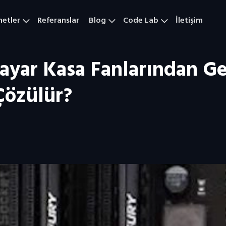
metler
Referanslar
Blog
Code Lab
İletişim
sayar Kasa Fanlarından G
Çözülür?