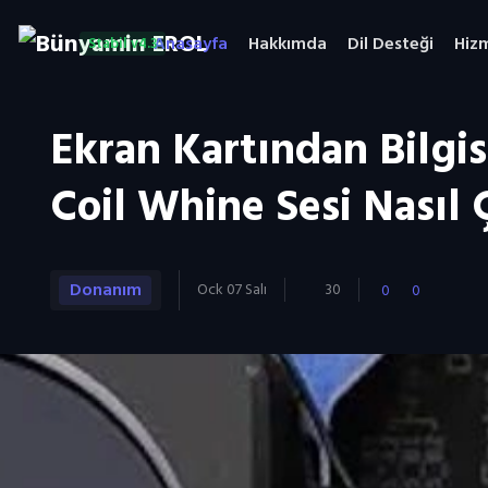
Anasayfa
Hakkımda
Dil Desteği
Hiz
Stabil v4.3
Ekran Kartından Bilgi
Coil Whine Sesi Nasıl 
Donanım
Ock 07 Salı
30
0
0