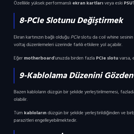
Özellikle yüksek performanslı
ekran kartları
veya eski
PSU
8-PCIe Slotunu Değiştirmek
Ekran kartınızın bağlı olduğu
PCIe
slotu da coil whine sesinin s
voltaj düzenlemeleri üzerinde farklı etkilere yol açabilir.
Eğer
motherboard
’unuzda birden fazla
PCIe slotu
varsa, e
9-Kablolama Düzenini Gözden
Bazen kabloların düzgün bir şekilde yerleştirilmemesi, fazla
olabilir.
Tüm
kabloların
düzgün bir şekilde yerleştirildiğinden ve bi
parazitleri engelleyebilmektedir.