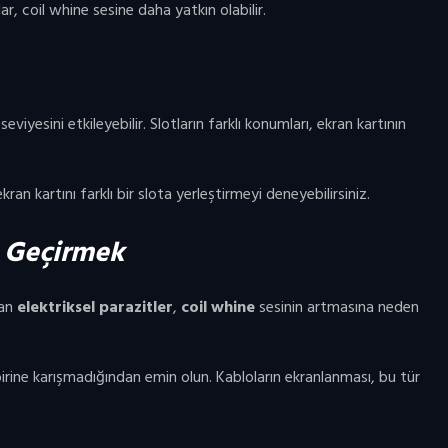
’lar, coil whine sesine daha yatkın olabilir.
eviyesini etkileyebilir. Slotların farklı konumları, ekran kartının
kran kartını farklı bir slota yerleştirmeyi deneyebilirsiniz.
 Geçirmek
dan
elektriksel parazitler
,
coil whine
sesinin artmasına neden
rbirine karışmadığından emin olun. Kabloların ekranlanması, bu tür