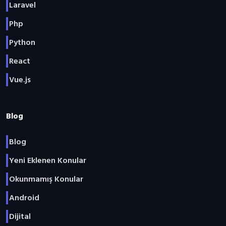
Laravel
Php
Python
React
Vue.js
Blog
Blog
Yeni Eklenen Konular
Okunmamış Konular
Android
Dijital