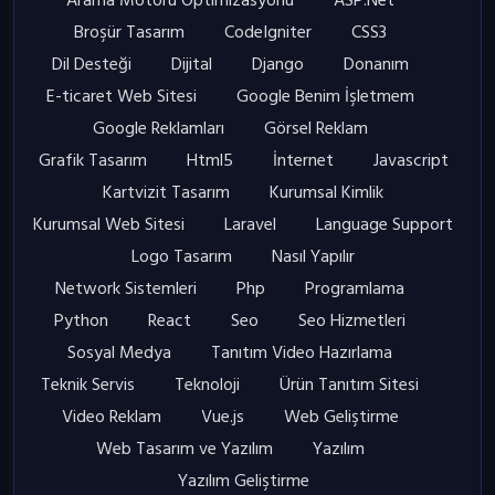
Arama Motoru Optimizasyonu
ASP.Net
Broşür Tasarım
CodeIgniter
CSS3
Dil Desteği
Dijital
Django
Donanım
E-ticaret Web Sitesi
Google Benim İşletmem
Google Reklamları
Görsel Reklam
Grafik Tasarım
Html5
İnternet
Javascript
Kartvizit Tasarım
Kurumsal Kimlik
Kurumsal Web Sitesi
Laravel
Language Support
Logo Tasarım
Nasıl Yapılır
Network Sistemleri
Php
Programlama
Python
React
Seo
Seo Hizmetleri
Sosyal Medya
Tanıtım Video Hazırlama
Teknik Servis
Teknoloji
Ürün Tanıtım Sitesi
Video Reklam
Vue.js
Web Geliştirme
Web Tasarım ve Yazılım
Yazılım
Yazılım Geliştirme