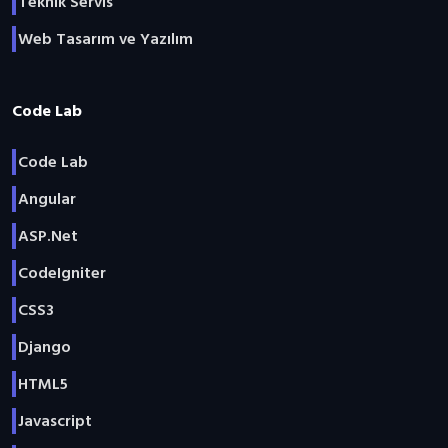
Teknik Servis
Web Tasarım ve Yazılım
Code Lab
Code Lab
Angular
ASP.Net
CodeIgniter
CSS3
Django
HTML5
Javascript