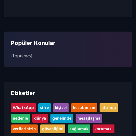
Popüler Konular
{topnews}
Etiketler
,
,
,
,
,
WhatsApp
şifre
kişisel
hesabınızın
altında
,
,
,
,
nedenle
dünya
genelinde
mesajlaşma
,
,
,
verilerinizin
güvenliğini
sağlamak
koruması