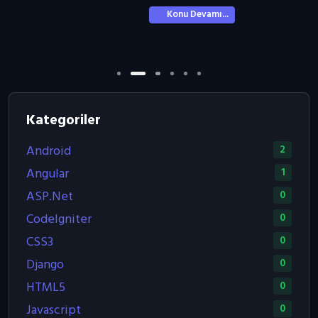
Konu Devamı...
Kategoriler
Android
2
Angular
1
ASP.Net
0
CodeIgniter
0
CSS3
0
Django
0
HTML5
0
Javascript
0